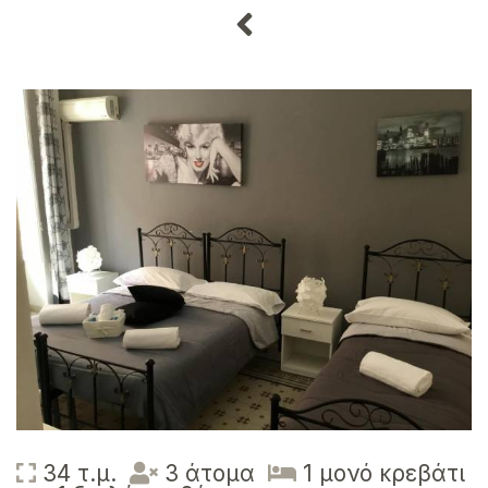
34 τ.μ.
3 άτομα
1 μονό κρεβάτι