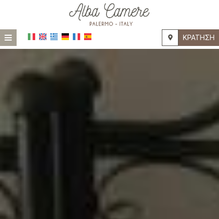
≡
ΚΡΆΤΗΣΗ
HOME
ΤΟΠΟΘΕΣΊΑ
ΔΙΑΜΟΝΉ
ΠΑΡΟΧΈΣ
ΦΩΤΟΓΡΑΦΊΕΣ