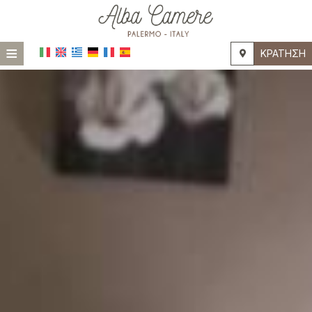
≡
ΚΡΆΤΗΣΗ
HOME
ΤΟΠΟΘΕΣΊΑ
ΔΙΑΜΟΝΉ
ΠΑΡΟΧΈΣ
ΦΩΤΟΓΡΑΦΊΕΣ