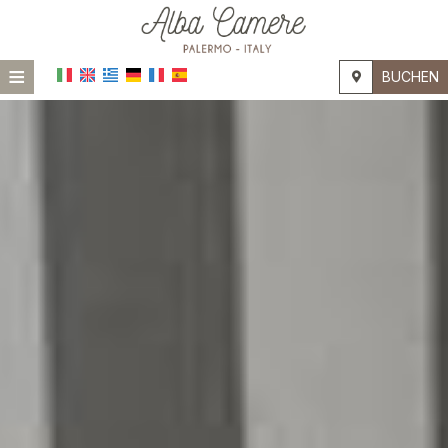
≡
BUCHEN
STARTSEITE
LAGE
UNTERKUNFT
EINRICHTUNGEN
FOTOGALLERIE