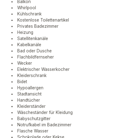
Balkon
Whirlpool
Kühlschrank
Kostenlose Toilettenartikel
Privates Badezimmer
Heizung
Satellitenkanäle
Kabelkanäle
Bad oder Dusche
Flachbildfernseher
Wecker
Elektrischer Wasserkocher
Kleiderschrank
Bidet
Hypoallergen
Stadtansicht
Handtücher
Kleiderständer
Wäscheständer für Kleidung
Babyschutzgitter
Notrufkabel im Badezimmer
Flasche Wasser
Schokolade oder Kekse